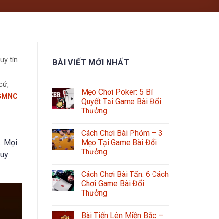
uy tín
BÀI VIẾT MỚI NHẤT
cứ,
Mẹo Chơi Poker: 5 Bí
GMNC
Quyết Tại Game Bài Đổi
Thưởng
Cách Chơi Bài Phỏm – 3
Mẹo Tại Game Bài Đổi
u
. Mọi
Thưởng
ruy
Cách Chơi Bài Tấn: 6 Cách
Chơi Game Bài Đổi
Thưởng
Bài Tiến Lên Miền Bắc –