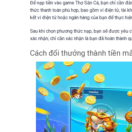
Để nạp tiền vào game Thợ Săn Cá, bạn chỉ cần đăn
thức thanh toán phù hợp, bao gồm ví điện tử, tài k
kết ví điện tử hoặc ngân hàng của bạn để thực hiện
Sau khi chọn phương thức nạp, bạn sẽ được yêu cầ
xác nhận; chỉ cần xác nhận là bạn đã hoàn thành qu
Cách đổi thưởng thành tiền mắ