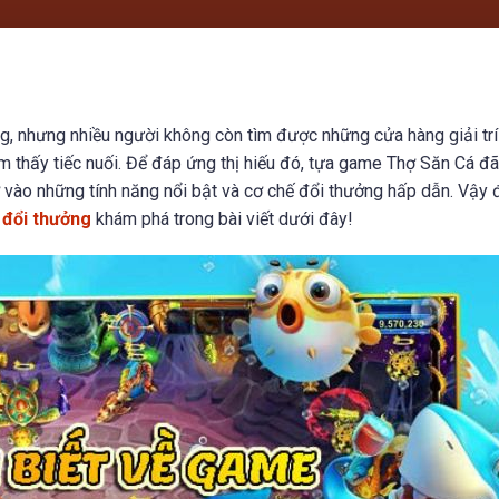
g, nhưng nhiều người không còn tìm được những cửa hàng giải tr
m thấy tiếc nuối. Để đáp ứng thị hiếu đó, tựa game Thợ Săn Cá đã
 vào những tính năng nổi bật và cơ chế đổi thưởng hấp dẫn. Vậy đ
đổi thưởng
khám phá trong bài viết dưới đây!