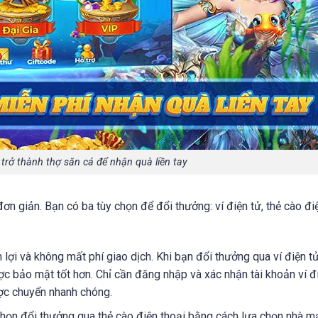
trở thành thợ săn cá để nhận quà liền tay
n giản. Bạn có ba tùy chọn để đổi thưởng: ví điện tử, thẻ cào đi
n lợi và không mất phí giao dịch. Khi bạn đổi thưởng qua ví điện tử
c bảo mật tốt hơn. Chỉ cần đăng nhập và xác nhận tài khoản ví đ
ược chuyển nhanh chóng.
chọn đổi thưởng qua thẻ cào điện thoại bằng cách lựa chọn nhà m