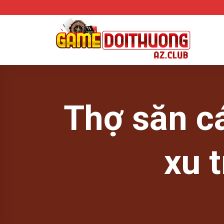
Skip
to
content
Thợ săn cá
xu 