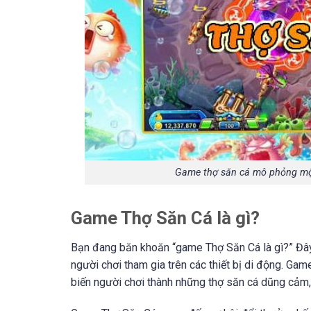
Game thợ săn cá mô phỏng một 
Game Thợ Săn Cá là gì?
Bạn đang băn khoăn “game Thợ Săn Cá là gì?” Đây l
người chơi tham gia trên các thiết bị di động. Ga
biến người chơi thành những thợ săn cá dũng cảm, 