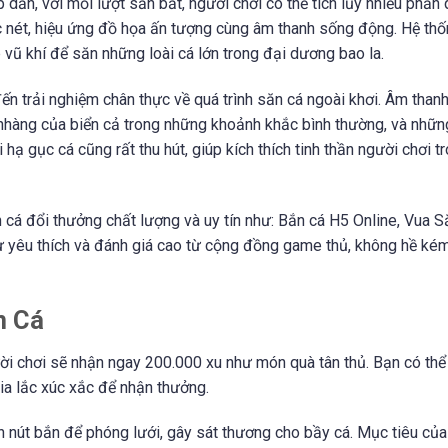
n, với mỗi lượt săn bắt, người chơi có thể tích lũy nhiều phần 
c nét, hiệu ứng đồ họa ấn tượng cùng âm thanh sống động. Hệ th
vũ khí để săn những loài cá lớn trong đại dương bao la.
n trải nghiệm chân thực về quá trình săn cá ngoài khơi. Âm thanh
 nhàng của biển cả trong những khoảnh khắc bình thường, và nhữ
 hạ gục cá cũng rất thu hút, giúp kích thích tinh thần người chơi t
 đổi thưởng chất lượng và uy tín như: Bắn cá H5 Online, Vua S
 yêu thích và đánh giá cao từ cộng đồng game thủ, không hề ké
n Cá
ời chơi sẽ nhận ngay 200.000 xu như món quà tân thủ. Bạn có thể
a lắc xúc xắc để nhận thưởng.
 nút bắn để phóng lưới, gây sát thương cho bầy cá. Mục tiêu của