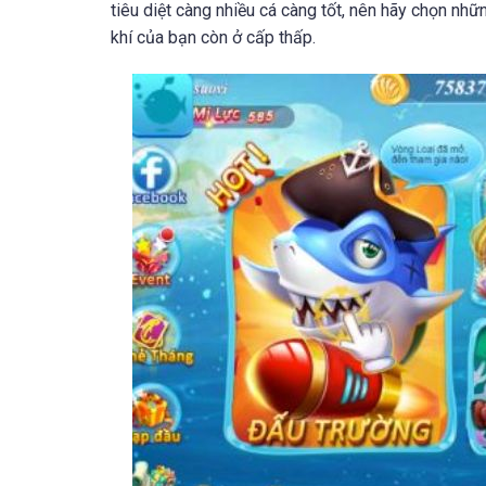
tiêu diệt càng nhiều cá càng tốt, nên hãy chọn nhữ
khí của bạn còn ở cấp thấp.