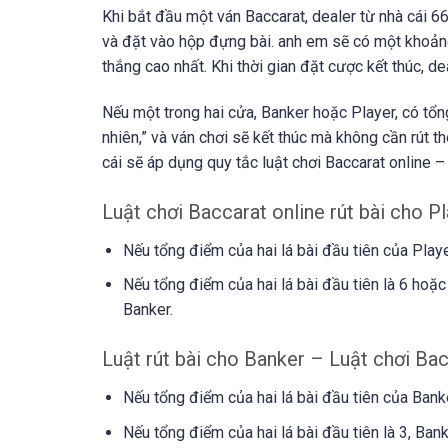
Khi bắt đầu một ván Baccarat, dealer từ nhà cái 6
và đặt vào hộp đựng bài. anh em sẽ có một khoảng
thắng cao nhất. Khi thời gian đặt cược kết thúc, de
Nếu một trong hai cửa, Banker hoặc Player, có tổng
nhiên,” và ván chơi sẽ kết thúc mà không cần rút t
cái sẽ áp dụng quy tắc luật chơi Baccarat online – r
Luật chơi Baccarat online rút bài cho Pl
Nếu tổng điểm của hai lá bài đầu tiên của Playe
Nếu tổng điểm của hai lá bài đầu tiên là 6 hoặ
Banker.
Luật rút bài cho Banker – Luật chơi Bac
Nếu tổng điểm của hai lá bài đầu tiên của Banke
Nếu tổng điểm của hai lá bài đầu tiên là 3, Banke