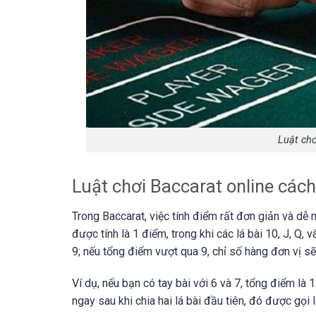
Luật chơ
Luật chơi Baccarat online các
Trong Baccarat, việc tính điểm rất đơn giản và dễ nhớ
được tính là 1 điểm, trong khi các lá bài 10, J, Q,
9; nếu tổng điểm vượt qua 9, chỉ số hàng đơn vị s
Ví dụ, nếu bạn có tay bài với 6 và 7, tổng điểm là 
ngay sau khi chia hai lá bài đầu tiên, đó được gọi l