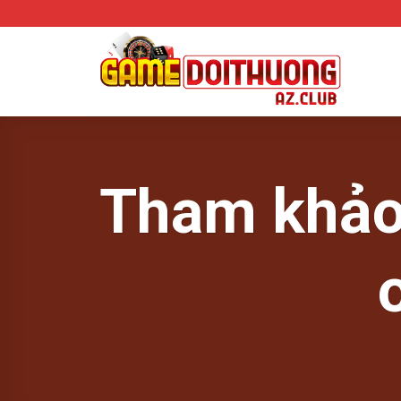
Skip
to
content
Tham khảo 