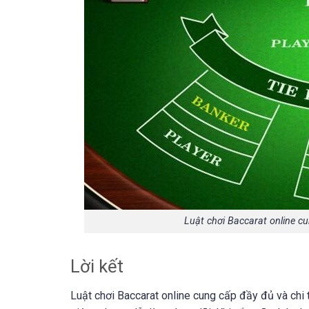
Luật chơi Baccarat online cu
Lời kết
Luật chơi Baccarat online cung cấp đầy đủ và chi t