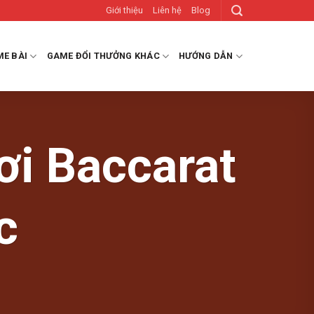
Giới thiệu
Liên hệ
Blog
E BÀI
GAME ĐỔI THƯỞNG KHÁC
HƯỚNG DẪN
ơi Baccarat
c