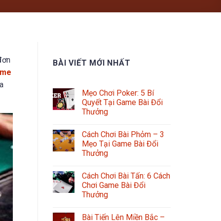
 đơn
BÀI VIẾT MỚI NHẤT
ame
a
Mẹo Chơi Poker: 5 Bí
Quyết Tại Game Bài Đổi
Thưởng
Cách Chơi Bài Phỏm – 3
Mẹo Tại Game Bài Đổi
Thưởng
Cách Chơi Bài Tấn: 6 Cách
Chơi Game Bài Đổi
Thưởng
Bài Tiến Lên Miền Bắc –