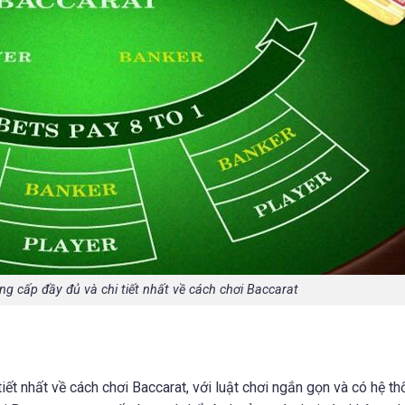
ng cấp đầy đủ và chi tiết nhất về cách chơi Baccarat
iết nhất về cách chơi Baccarat, với luật chơi ngắn gọn và có hệ th