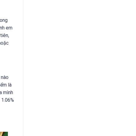
rong
anh em
tiên,
 hoặc
i nào
iểm là
ủa mình
c 1.06%