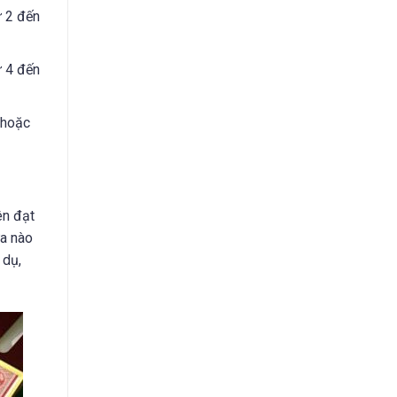
ừ 2 đến
ừ 4 đến
6 hoặc
ên đạt
ửa nào
 dụ,