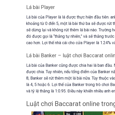
Lá bài Player
Lá bài của Player là lá được thực hiện đầu tiên. a
khoảng từ 0 đến 5, một lá bài thứ ba sẽ được rút 
sẽ dừng lại và không rút thêm lá bài nào. Trường h
đó được gọi là “thắng tự nhiên,” và sẽ thắng trướ
cao hơn. Lợi thế nhà cái cho cửa Player là 1.24% và 
Lá bài Banker – luật chơi Baccarat onli
Lá bài của Banker cũng được chia hai lá ban đầu. 
được chia. Tuy nhiên, nếu tổng điểm của Banker nằ
8, Banker sẽ rút thêm một lá bài nữa. Tùy thuộc và
là 4, 5 hoặc 6. Lợi thế của Banker trong trò chơi B
và tỷ lệ thắng là 1:0.95. Điều này khiến nhiều anh
Luật chơi Baccarat online tro