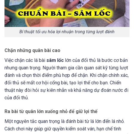
Bí thuật tối ưu hóa lợi nhuận trong từng lượt đánh
Chặn những quân bài cao
Việc chặn các lá bài
sâm lốc
lớn của đối thủ là bước cơ bản
nhưng quan trọng. Người tham gia cần quan sát kỹ từng lượt
đánh và chọn thời điểm phù hợp để chặn. Khi chặn chính xác,
đối thủ sẽ mất cơ hội cống bài, tạo lợi thế cho bạn. Chiến
thuật này đòi hỏi sự kiên nhẫn và khả năng dự đoán nước đi
của đối thủ.
Ra bài từ quân lớn xuống nhỏ để giữ lợi thế
Một nguyên tắc quan trọng là đánh bài từ lá lớn đến lá nhỏ.
Cách chơi này giúp giữ quyền kiểm soát ván, hạn chế tình