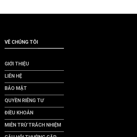
VÊ CHÚNG TÔI
GIỚI THIỆU
LIÊN HỆ
BẢO MẬT
QUYỀN RIÊNG TƯ
ĐIỀU KHOẢN
MIỄN TRỪ TRÁCH NHIỆM