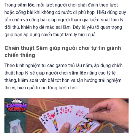
Trong
sâm lốc
, mỗi lượt người chơi phải đánh theo lượt
hoặc cống bài khi không có nước đi phù hợp. Hiểu đúng quy
tắc chặn và cống bài giúp người tham gia kiểm soát tâm lý
đối thủ, khiến họ dễ mắc sai lầm. Đây là yếu tố quan trọng
giúp bạn áp dụng chiến thuật tâm lý hiệu quả.
Chiến thuật Sâm giúp người chơi tự tin giành
chiến thắng
Theo kinh nghiệm từ các game thủ lâu năm, áp dụng chiến
thuật hợp lý sẽ giúp người chơi
sâm lốc
nâng cao tỷ lệ
thắng, kiểm soát ván bài tốt hơn và tận hưởng trải nghiệm
thú vị, hiệu quả trong từng lượt chơi.