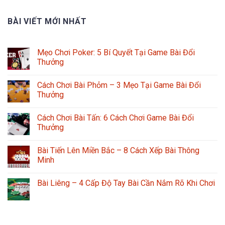
BÀI VIẾT MỚI NHẤT
Mẹo Chơi Poker: 5 Bí Quyết Tại Game Bài Đổi
Thưởng
Cách Chơi Bài Phỏm – 3 Mẹo Tại Game Bài Đổi
Thưởng
Cách Chơi Bài Tấn: 6 Cách Chơi Game Bài Đổi
Thưởng
Bài Tiến Lên Miền Bắc – 8 Cách Xếp Bài Thông
Minh
Bài Liêng – 4 Cấp Độ Tay Bài Cần Nắm Rõ Khi Chơi