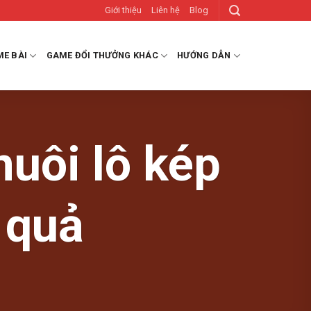
Giới thiệu
Liên hệ
Blog
E BÀI
GAME ĐỔI THƯỞNG KHÁC
HƯỚNG DẪN
uôi lô kép
 quả