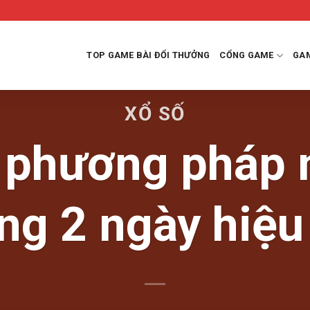
×
TOP GAME BÀI ĐỔI THƯỞNG
CỔNG GAME
GAM
XỔ SỐ
phương pháp n
ng 2 ngày hiệu