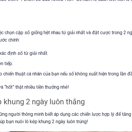
c chọn cặp số giống hệt nhau từ giải nhất và đặt cược trong 2 n
bước chính:
ác định số từ giải nhất.
n tiếp.
o chiến thuật cá nhân của bạn nếu số không xuất hiện trong lần đầ
“hốt” thật nhiều tiền thưởng nhé!
p khung 2 ngày luôn thắng
ng người thông minh biết áp dụng các chiến lược hợp lý để tăng
iúp bạn nuôi lô kép khung 2 ngày luôn trúng!