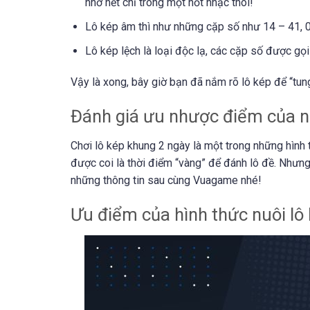
nhớ hết chỉ trong một nốt nhạc thôi!
Lô kép âm thì như những cặp số như 14 – 41, 
Lô kép lệch là loại độc lạ, các cặp số được gọi
Vậy là xong, bây giờ bạn đã nắm rõ lô kép để “tu
Đánh giá ưu nhược điểm của n
Chơi lô kép khung 2 ngày là một trong những hình t
được coi là thời điểm “vàng” để đánh lô đề. Nhưng 
những thông tin sau cùng Vuagame nhé!
Ưu điểm của hình thức nuôi lô