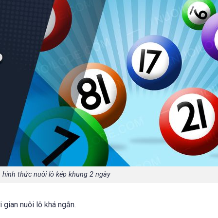
 hình thức nuôi lô kép khung 2 ngày
 gian nuôi lô khá ngắn.