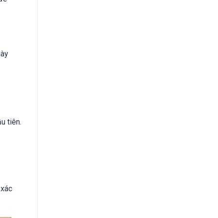
gày
u tiên.
 xác