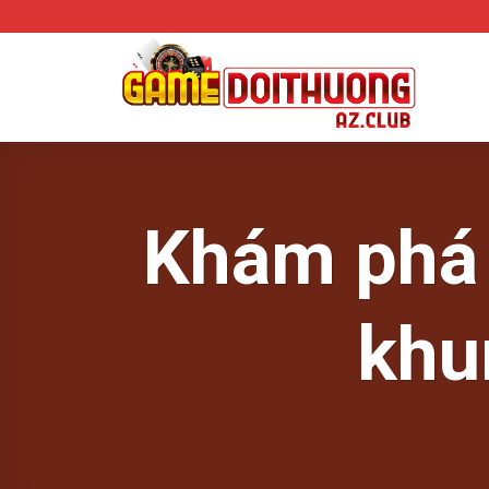
Skip
to
content
Khám phá 
khu