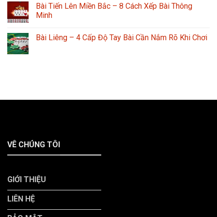
Bài Tiến Lên Miền Bắc – 8 Cách Xếp Bài Thông
Minh
Bài Liêng – 4 Cấp Độ Tay Bài Cần Nắm Rõ Khi Chơi
VÊ CHÚNG TÔI
GIỚI THIỆU
LIÊN HỆ