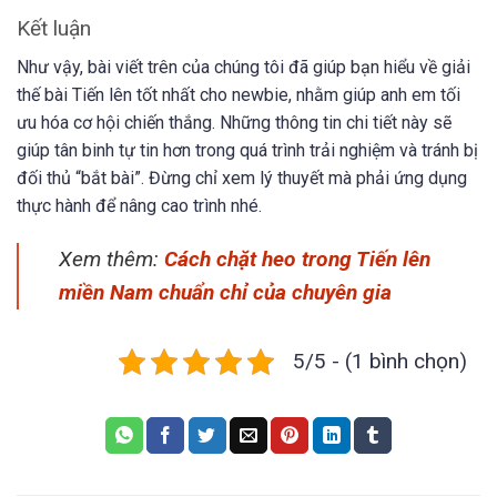
Kết luận
Như vậy, bài viết trên của chúng tôi đã giúp bạn hiểu về giải
thế bài Tiến lên tốt nhất cho newbie, nhằm giúp anh em tối
ưu hóa cơ hội chiến thắng. Những thông tin chi tiết này sẽ
giúp tân binh tự tin hơn trong quá trình trải nghiệm và tránh bị
đối thủ “bắt bài”. Đừng chỉ xem lý thuyết mà phải ứng dụng
thực hành để nâng cao trình nhé.
Xem thêm:
Cách chặt heo trong Tiến lên
miền Nam chuẩn chỉ của chuyên gia
5/5 - (1 bình chọn)