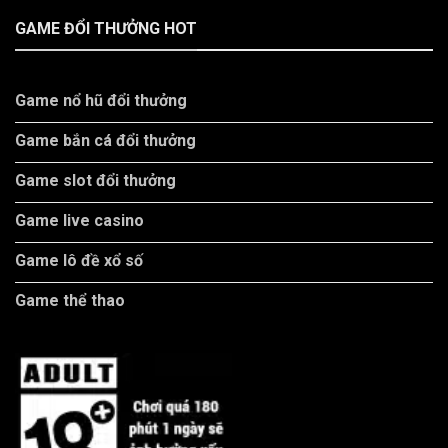
GAME ĐỔI THƯỞNG HOT
Game nổ hũ đổi thưởng
Game bắn cá đổi thưởng
Game slot đổi thưởng
Game live casino
Game lô đề xổ số
Game thể thao