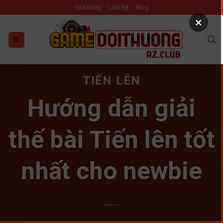
Skip
Giới thiệu
Liên hệ
Blog
to
×
content
TIẾN LÊN
Hướng dẫn giải
thế bài Tiến lên tốt
nhất cho newbie