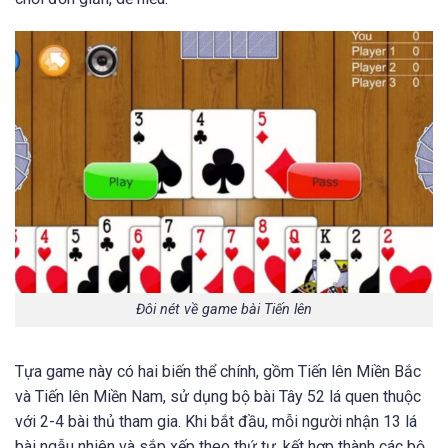
Đôi nét về game bài Tiến lên
Tựa game này có hai biến thể chính, gồm Tiến lên Miền Bắc
và Tiến lên Miền Nam, sử dụng bộ bài Tây 52 lá quen thuộc
với 2-4 bài thủ tham gia. Khi bắt đầu, mỗi người nhận 13 lá
bài ngẫu nhiên và sắp xếp theo thứ tự, kết hợp thành các bộ