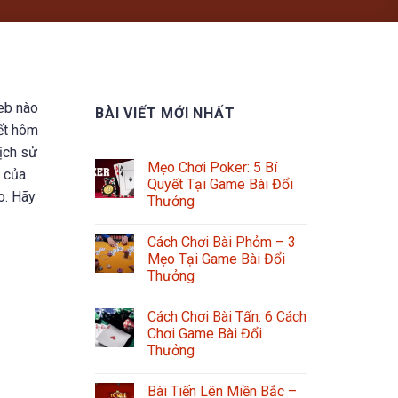
eb nào
BÀI VIẾT MỚI NHẤT
iết hôm
lịch sử
Mẹo Chơi Poker: 5 Bí
g của
Quyết Tại Game Bài Đổi
o. Hãy
Thưởng
Cách Chơi Bài Phỏm – 3
Mẹo Tại Game Bài Đổi
Thưởng
Cách Chơi Bài Tấn: 6 Cách
Chơi Game Bài Đổi
Thưởng
Bài Tiến Lên Miền Bắc –