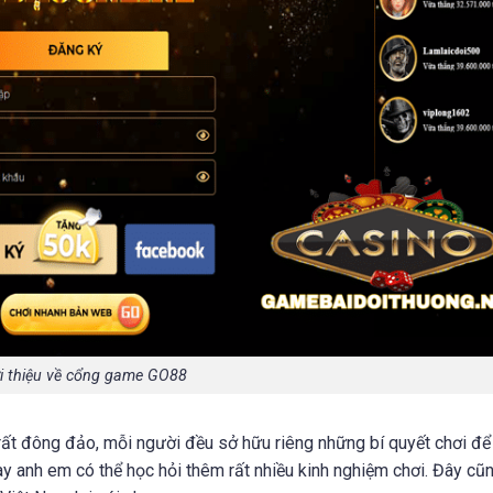
i thiệu về cổng game GO88
t đông đảo, mỗi người đều sở hữu riêng những bí quyết chơi để
ày anh em có thể học hỏi thêm rất nhiều kinh nghiệm chơi. Đây cũn