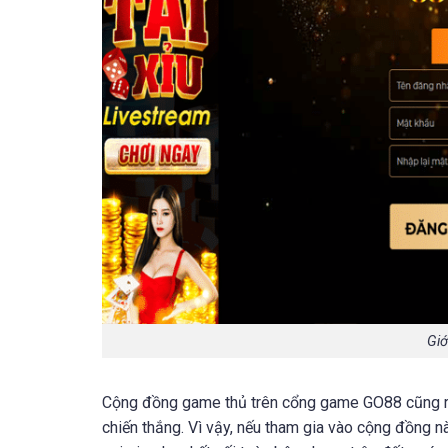
Giớ
Cộng đồng game thủ trên cổng game GO88 cũng rấ
chiến thắng. Vì vậy, nếu tham gia vào cộng đồng n