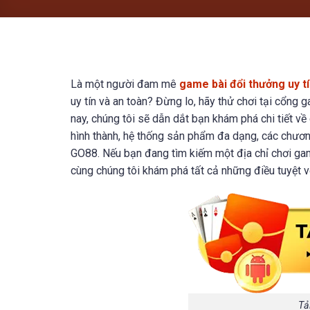
Là một người đam mê
game bài đổi thưởng uy t
uy tín và an toàn? Đừng lo, hãy thử chơi tại cổng
nay, chúng tôi sẽ dẫn dắt bạn khám phá chi tiết v
hình thành, hệ thống sản phẩm đa dạng, các chươn
GO88. Nếu bạn đang tìm kiếm một địa chỉ chơi gam
cùng chúng tôi khám phá tất cả những điều tuyệt 
Tả