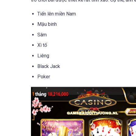
Tiến lên miền Nam
Mậu binh
Sâm
Xì tố
Liêng
Black Jack
Poker