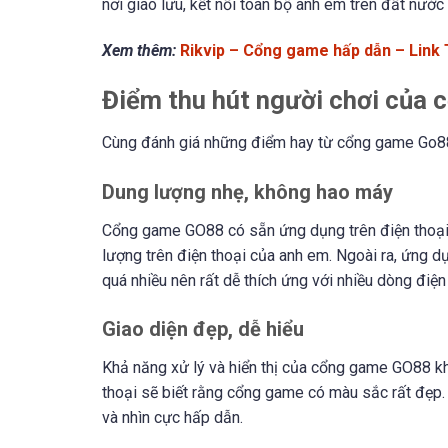
nơi giao lưu, kết nối toàn bộ anh em trên đất nước 
Xem thêm:
Rikvip – Cổng game hấp dẫn – Link T
Điểm thu hút người chơi của
Cùng đánh giá những điểm hay từ cổng game Go8
Dung lượng nhẹ, không hao máy
Cổng game GO88 có sẵn ứng dụng trên điện thoại t
lượng trên điện thoại của anh em. Ngoài ra, ứng d
quá nhiều nên rất dễ thích ứng với nhiều dòng điện 
Giao diện đẹp, dễ hiểu
Khả năng xử lý và hiển thị của cổng game GO88 khá 
thoại sẽ biết rằng cổng game có màu sắc rất đẹp.
và nhìn cực hấp dẫn.