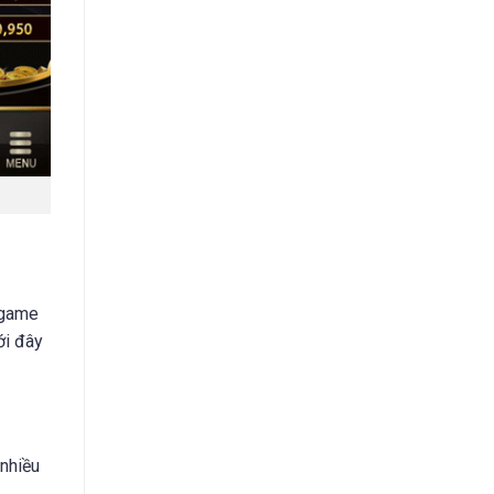
 game
ới đây
 nhiều