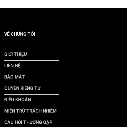
VÊ CHÚNG TÔI
GIỚI THIỆU
LIÊN HỆ
BẢO MẬT
QUYỀN RIÊNG TƯ
ĐIỀU KHOẢN
MIỄN TRỪ TRÁCH NHIỆM
CÂU HỎI THƯỜNG GẶP