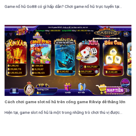
Game nổ hũ Go88 có gì hấp dẫn? Chơi game nổ hũ trực tuyến tại...
Cách chơi game slot nổ hũ trên cổng game Rikvip dễ thắng lớn
Hiện tại, game slot nổ hũ là một trong những trò chơi thú vị được...