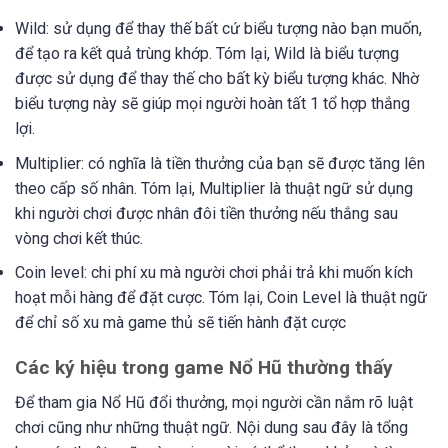
Wild: sử dụng để thay thế bất cứ biểu tượng nào bạn muốn,
để tạo ra kết quả trùng khớp. Tóm lại, Wild là biểu tượng
được sử dụng để thay thế cho bất kỳ biểu tượng khác. Nhờ
biểu tượng này sẽ giúp mọi người hoàn tất 1 tổ hợp thắng
lợi.
Multiplier: có nghĩa là tiền thưởng của bạn sẽ được tăng lên
theo cấp số nhân. Tóm lại, Multiplier là thuật ngữ sử dụng
khi người chơi được nhân đôi tiền thưởng nếu thắng sau
vòng chơi kết thúc.
Coin level: chi phí xu mà người chơi phải trả khi muốn kích
hoạt mỗi hàng để đặt cược. Tóm lại, Coin Level là thuật ngữ
để chỉ số xu mà game thủ sẽ tiến hành đặt cược
Các ký hiệu trong game Nổ Hũ thường thấy
Để tham gia Nổ Hũ đổi thưởng, mọi người cần nắm rõ luật
chơi cũng như những thuật ngữ. Nội dung sau đây là tổng