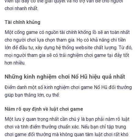
viên tại đây có thể giải quyết và hỗ trợ vấn đề cho người
chơi nhanh nhất.
Tài chính khủng
Một cổng game có nguồn tài chính khổng lồ sẽ an toàn nhất
cho người chơi lựa chọn tham gia. Họ có khả năng chi tiền
lớn để đầu tư, xây dựng hệ thống website chất lượng. Từ đó,
mọi người tham gia sẽ có trải nghiệm chơi game tại đây tốt
hơn nhiều.
Những kinh nghiệm chơi Nổ Hũ hiệu quả nhất
Điểm danh một số kinh nghiệm chơi game Nổ Hũ đổi thưởng
giúp bạn thắng lớn, cụ thể:
Nắm rõ quy định về luật chơi game
Một lưu ý quan trọng nhất cần chú ý là bạn phải nắm rõ luật
chơi và tính điểm thưởng chuẩn xác. Nếu bạn chỉ tập trung
chơi game đổi thưởng mà không quan tâm luật chơi rất khó