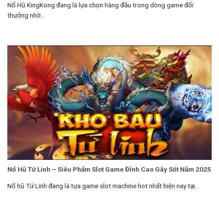
Nổ Hũ KingKong đang là lựa chọn hàng đầu trong dòng game đổi
thưởng nhờ...
Nổ Hũ Tứ Linh – Siêu Phẩm Slot Game Đỉnh Cao Gây Sốt Năm 2025
Nổ hũ Tứ Linh đang là tựa game slot machine hot nhất hiện nay tại...