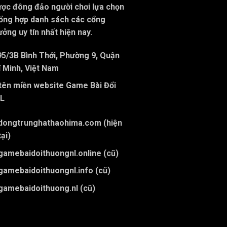
ược đông đảo người chơi lựa chọn
ổng hợp danh sách các cổng
ởng uy tín nhất hiện nay.
195/3B Bình Thới, Phường 9, Quận
í Minh, Việt Nam
tên miền website Game Bài Đổi
L
dongtrunghathaohima.com
(hiện
tại)
gamebaidoithuongnl.online
(cũ)
gamebaidoithuongnl.info
(cũ)
gamebaidoithuong.nl
(cũ)