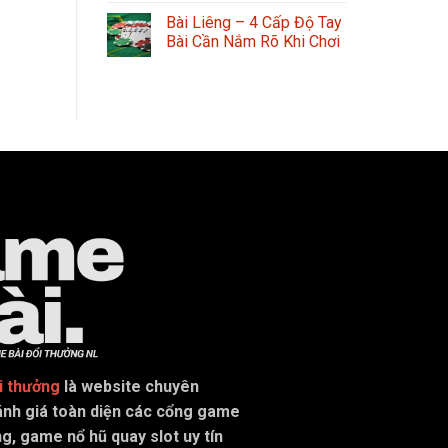
Bài Liêng – 4 Cấp Độ Tay
Bài Cần Nắm Rõ Khi Chơi
i thưởng
là website chuyên
ánh giá toàn diện các cổng game
ng, game nổ hũ quay slot uy tín