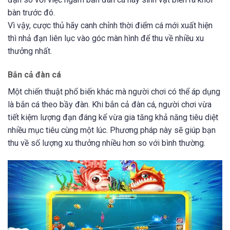
bàn trước đó.
Vì vậy, cược thủ hãy canh chỉnh thời điểm cá mới xuất hiện
thì nhả đạn liên lục vào góc màn hình để thu về nhiều xu
thưởng nhất.
Bắn cả đàn cá
Một chiến thuật phổ biến khác mà người chơi có thể áp dụng
là bắn cá theo bầy đàn. Khi bắn cả đàn cá, người chơi vừa
tiết kiệm lượng đạn đáng kể vừa gia tăng khả năng tiêu diệt
nhiều mục tiêu cùng một lúc. Phương pháp này sẽ giúp bạn
thu về số lượng xu thưởng nhiều hơn so với bình thường.