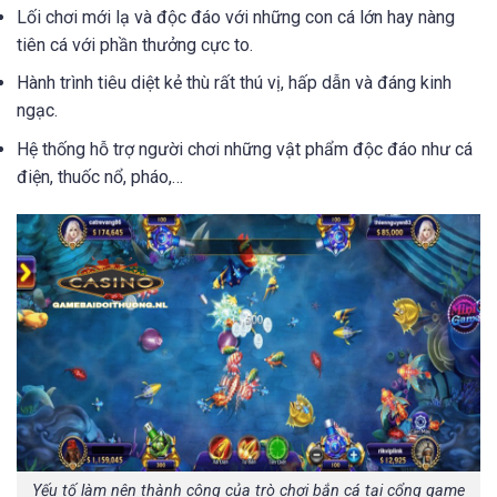
Lối chơi mới lạ và độc đáo với những con cá lớn hay nàng
tiên cá với phần thưởng cực to.
Hành trình tiêu diệt kẻ thù rất thú vị, hấp dẫn và đáng kinh
ngạc.
Hệ thống hỗ trợ người chơi những vật phẩm độc đáo như cá
điện, thuốc nổ, pháo,…
Yếu tố làm nên thành công của trò chơi bắn cá tại cổng game