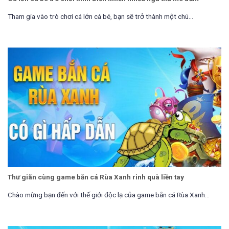
Tham gia vào trò chơi cá lớn cá bé, bạn sẽ trở thành một chú...
Thư giãn cùng game bắn cá Rùa Xanh rinh quà liền tay
Chào mừng bạn đến với thế giới độc lạ của game bắn cá Rùa Xanh...