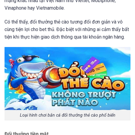
mạng khác nhau tại Việt Nam như Viettel, Mobiphone,
Vinaphone hay Vietnamobile.
Có thể thấy, đổi thưởng thẻ cào tương đối đơn giản và vô
cùng tiện lợi cho bet thủ. Đặc biệt với những ai cảm thấy bất
tiện khi thực hiện giao dịch thông qua tài khoản ngân hàng.
Loại hình chơi bắn cá đổi thưởng thẻ cào phổ biến
Đổi thưởng tiền mặt