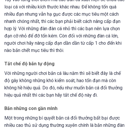
loại cá với nhiều kích thước khác nhau. Để không tốn quá
nhiều đạn nhưng vẫn hạ gục được các mục tiêu một cách
nhanh chóng nhất, thì các bạn phải biết cách nâng cấp đạn
hợp lý.
Với những đàn đàn cá nhỏ thì các bạn nên lựa chọn
đạn cỡ nhỏ để đỡ tốn kém. Còn đối với những đàn cá lớn,
người chơi hãy nâng cấp đạn dần dần từ cấp 1 cho đến khi
nào bắn chết mục tiêu thì thôi.
Tắt chế độ bắn tự động
Với những người chơi bắn cá lâu năm thì sẽ biết đây là chế
độ gây không những khó kiểm soát, hao tốn đạn mà còn
không hề hiệu quả. Do đó, nếu như muốn bắn cá đổi thưởng
hiệu quả nhất thì các bạn hãy tắt chế độ này đi.
Bắn những con gần mình
Một trong những bí quyết bắn cá đổi thưởng bất bại được
nhiều cao thủ sử dụng thường xuyên chính là bắn những đàn