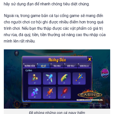
hãy sử dụng đạn để nhanh chóng tiêu diệt chúng.
Ngoài ra, trong game bắn cá tại cổng game sẽ mang đến
cho người chơi cơ hội ghi được nhiều điểm hơn trong quá
trình chơi. Nếu bạn thu thập được các vật phẩm có giá trị
như rùa, đá quý, tiền, tiền thưởng sẽ nâng cao thu nhập của
mình lên rất nhiều.
Đề phòng những con cá nguy hiểm