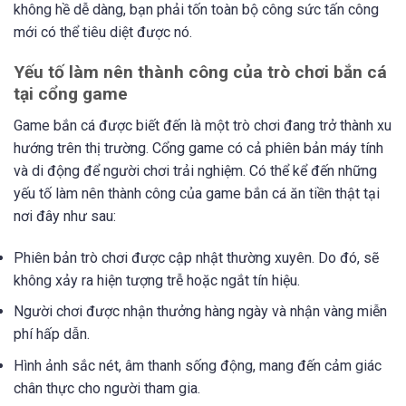
không hề dễ dàng, bạn phải tốn toàn bộ công sức tấn công
mới có thể tiêu diệt được nó.
Yếu tố làm nên thành công của trò chơi bắn cá
tại cổng game
Game bắn cá được biết đến là một trò chơi đang trở thành xu
hướng trên thị trường. Cổng game có cả phiên bản máy tính
và di động để người chơi trải nghiệm. Có thể kể đến những
yếu tố làm nên thành công của game bắn cá ăn tiền thật tại
nơi đây như sau:
Phiên bản trò chơi được cập nhật thường xuyên. Do đó, sẽ
không xảy ra hiện tượng trễ hoặc ngắt tín hiệu.
Người chơi được nhận thưởng hàng ngày và nhận vàng miễn
phí hấp dẫn.
Hình ảnh sắc nét, âm thanh sống động, mang đến cảm giác
chân thực cho người tham gia.