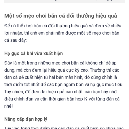
Một số mẹo chơi bắn cá đổi thưởng hiệu quả
Để có thể chơi bắn cá đổi thưởng hiệu quả và đem về nhiều
lợi nhuận, thì anh em phải nắm được một số mẹo chơi bắn
cá sau đây:
Hạ gục cá khi vừa xuất hiện
Đây là một trong những mẹo chơi bắn cá không chỉ dễ áp
dụng, mà còn đem lại hiệu quả cực kỳ cao. Thường thì các
đàn cá sẽ xuất hiện từ hai bên màn hình, đó cũng chính là
thời điểm tốt nhất để các bạn ngắm bắn và hạ gục mục tiêu.
Tuy nhiên, để đem lại hiệu quả cao nhất, các bạn hãy nhớ
điều chỉnh đạn và căn thời gian bắn hợp lý với từng đàn cá
nhé!
Nâng cấp đạn hợp lý
Tùy vào từng thời điểm mà các đàn cá xuất hiện sẽ chứa các