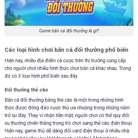
Game bắn cá đổi thưởng là gì?
Các loại hình chơi bắn cá đổi thưởng phổ biến
Hiện nay, nhiều địa điểm cá cược trên thị trường cung cấp
cho người chơi nhiều hình thức chơi bắn cá khác nhau. Trong
đó có 3 loại hình phổ biến sau đây:
Đổi thưởng thẻ cào
Bắn cá đổi thưởng bằng thẻ cào là một trong những hình
thức được đông đảo cược thủ ưa chuộng trong những năm
trở lại đây. Thay vì nhận tiền mặt, người chơi có thể quy đổi
xu thưởng chiến thắng trong trò chơi sang thẻ cào điện thoại.
Hiện nay, game thủ dễ dàng đổi card điện thoại ở nhiều nhà