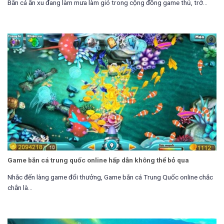
Bắn cá ăn xu đang làm mưa làm gió trong cộng đồng game thủ, trở...
Game bắn cá trung quốc online hấp dẫn không thể bỏ qua
Nhắc đến làng game đổi thưởng, Game bắn cá Trung Quốc online chắc
chắn là...