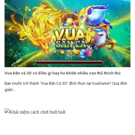
Vua bắn cá 3D có điều gì hay ho khiến nhiều cao thủ thích thú
Bạn muốn trở thành ‘Vua Bắn Cá 3D’ đích thực tại VuaGame? Quá đơn
giản!...