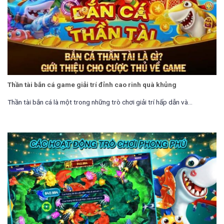
Thần tài bắn cá game giải trí đỉnh cao rinh quà khủng
Thần tài bắn cá là một trong những trò chơi giải trí hấp dẫn và...