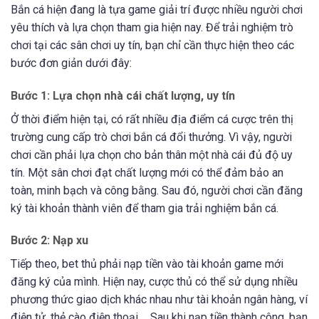
Bắn cá hiện đang là tựa game giải trí được nhiều người chơi
yêu thích và lựa chọn tham gia hiện nay. Để trải nghiệm trò
chơi tại các sân chơi uy tín, bạn chỉ cần thực hiện theo các
bước đơn giản dưới đây:
Bước 1: Lựa chọn nhà cái chất lượng, uy tín
Ở thời điểm hiện tại, có rất nhiều địa điểm cá cược trên thị
trường cung cấp trò chơi bắn cá đổi thưởng. Vì vậy, người
chơi cần phải lựa chọn cho bản thân một nhà cái đủ độ uy
tín. Một sân chơi đạt chất lượng mới có thể đảm bảo an
toàn, minh bạch và công bằng. Sau đó, người chơi cần đăng
ký tài khoản thành viên để tham gia trải nghiệm bắn cá.
Bước 2: Nạp xu
Tiếp theo, bet thủ phải nạp tiền vào tài khoản game mới
đăng ký của mình. Hiện nay, cược thủ có thể sử dụng nhiều
phương thức giao dịch khác nhau như tài khoản ngân hàng, ví
điện tử, thẻ cào điện thoại,… Sau khi nạp tiền thành công, bạn