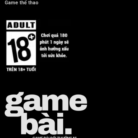
Game thể thao