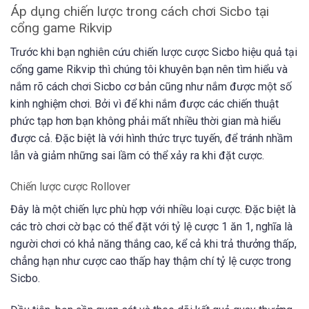
Áp dụng chiến lược trong cách chơi Sicbo tại
cổng game Rikvip
Trước khi bạn nghiên cứu chiến lược cược Sicbo hiệu quả tại
cổng game Rikvip thì chúng tôi khuyên bạn nên tìm hiểu và
nắm rõ cách chơi Sicbo cơ bản cũng như nắm được một số
kinh nghiệm chơi. Bởi vì để khi nắm được các chiến thuật
phức tạp hơn bạn không phải mất nhiều thời gian mà hiểu
được cả. Đặc biệt là với hình thức trực tuyến, để tránh nhầm
lẫn và giảm những sai lầm có thể xảy ra khi đặt cược.
Chiến lược cược Rollover
Đây là một chiến lực phù hợp với nhiều loại cược. Đặc biệt là
các trò chơi cờ bạc có thể đặt với tỷ lệ cược 1 ăn 1, nghĩa là
người chơi có khả năng thắng cao, kể cả khi trả thưởng thấp,
chẳng hạn như cược cao thấp hay thậm chí tỷ lệ cược trong
Sicbo.