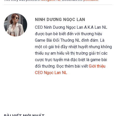
NINH DƯƠNG NGỌC LAN
CEO Ninh Dương Ngọc Lan A.K.A Lan NL
được bạn bè biết đến với thương hiệu
Game Bài Đổi Thưởng NL đình đám. Là
một cô gái trẻ đầy nhiệt huyết nhưng không
thiếu sự am hiểu về thị trường giải trí các
cược trực tuyến mà đặc biệt là game bài
đổi thưởng. Đọc thêm bài viết
Giới thiệu
CEO Ngọc Lan NL