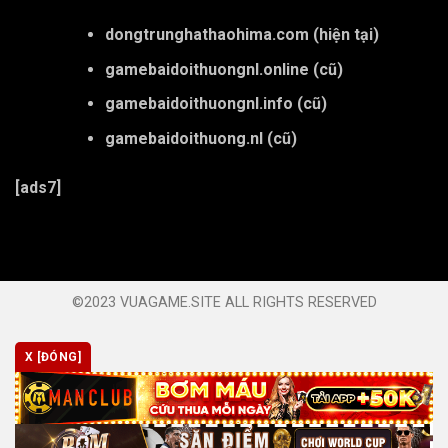
dongtrunghathaohima.com
(hiện tại)
gamebaidoithuongnl.online
(cũ)
gamebaidoithuongnl.info
(cũ)
gamebaidoithuong.nl
(cũ)
[ads7]
©2023 VUAGAME.SITE ALL RIGHTS RESERVED
X [ĐÓNG]