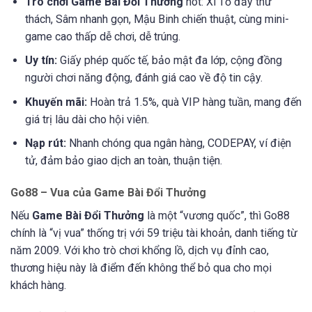
Trò chơi Game Bài Đổi Thưởng
hot:
Xì Tố đầy thử
thách, Sâm nhanh gọn, Mậu Binh chiến thuật, cùng mini-
game cao thấp dễ chơi, dễ trúng.
Uy tín:
Giấy phép quốc tế, bảo mật đa lớp, cộng đồng
người chơi năng động, đánh giá cao về độ tin cậy.
Khuyến mãi:
Hoàn trả 1.5%, quà VIP hàng tuần, mang đến
giá trị lâu dài cho hội viên.
Nạp rút:
Nhanh chóng qua ngân hàng, CODEPAY, ví điện
tử, đảm bảo giao dịch an toàn, thuận tiện.
Go88 – Vua của Game Bài Đổi Thưởng
Nếu
Game Bài Đổi Thưởng
là một “vương quốc”, thì Go88
chính là “vị vua” thống trị với 59 triệu tài khoản, danh tiếng từ
năm 2009. Với kho trò chơi khổng lồ, dịch vụ đỉnh cao,
thương hiệu này là điểm đến không thể bỏ qua cho mọi
khách hàng.