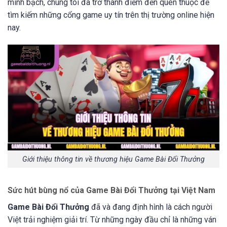
minh bạch, chúng tôi đã trở thành điểm đến quen thuộc để
tìm kiếm những cổng game uy tín trên thị trường online hiện
nay.
Giới thiệu thông tin về thương hiệu Game Bài Đổi Thưởng
Sức hút bùng nổ của Game Bài Đổi Thưởng tại Việt Nam
Game Bài Đổi Thưởng
đã và đang định hình là cách người
Việt trải nghiệm giải trí. Từ những ngày đầu chỉ là những ván