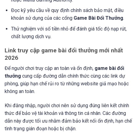
Đọc kỹ yêu cầu về quy định chính sách bảo mật, điều
khoản sử dụng của các cổng
Game Bài Đổi Thưởng
.
Thử nghiệm với số tiền nhỏ để đánh giá tốc độ nạp rút,
chất lượng dịch vụ.
Link truy cập game bài đổi thưởng mới nhất
2026
Để người chơi truy cập an toàn và ổn định,
game bài đổi
thưởng
cung cấp đường dẫn chính thức cùng các link dự
phòng, giúp hạn chế rủi ro từ những website giả mạo hoặc
không an toàn.
Khi đăng nhập, người chơi nên sử dụng đúng liên kết chính
thức để bảo vệ tài khoản và thông tin cá nhân. Các đường
dẫn này được tối ưu nhằm đảm bảo kết nối ổn định, hạn chế
tình trạng gián đoạn hoặc bị chặn.