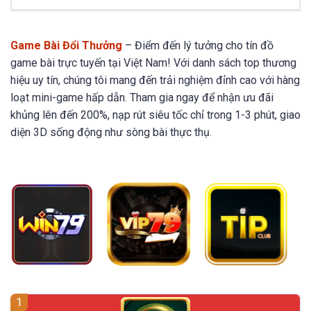
Game Bài Đổi Thưởng
– Điểm đến lý tưởng cho tín đồ
game bài trực tuyến tại Việt Nam! Với danh sách top thương
hiệu uy tín, chúng tôi mang đến trải nghiệm đỉnh cao với hàng
loạt mini-game hấp dẫn. Tham gia ngay để nhận ưu đãi
khủng lên đến 200%, nạp rút siêu tốc chỉ trong 1-3 phút, giao
diện 3D sống động như sòng bài thực thụ.
1