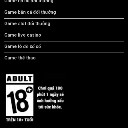
Game nổ hũ đổi thưởng
Game bắn cá đổi thưởng
Game slot đổi thưởng
Game live casino
Game lô đề xổ số
Game thể thao