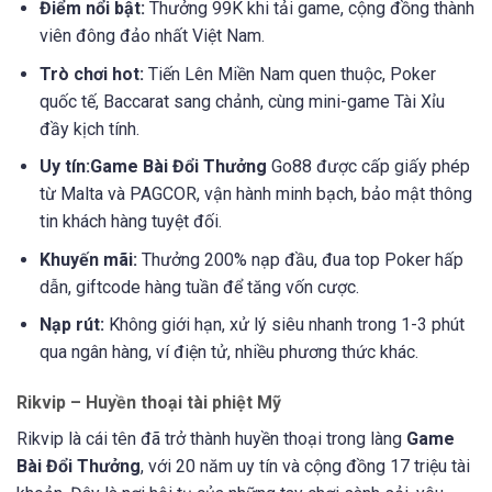
Điểm nổi bật:
Thưởng 99K khi tải game, cộng đồng thành
viên đông đảo nhất Việt Nam.
Trò chơi hot:
Tiến Lên Miền Nam quen thuộc, Poker
quốc tế, Baccarat sang chảnh, cùng mini-game Tài Xỉu
đầy kịch tính.
Uy tín:Game Bài Đổi Thưởng
Go88 được cấp
giấy phép
từ Malta và PAGCOR, vận hành minh bạch, bảo mật thông
tin khách hàng tuyệt đối.
Khuyến mãi:
Thưởng 200% nạp đầu, đua top Poker hấp
dẫn, giftcode hàng tuần để tăng vốn cược.
Nạp rút:
Không giới hạn, xử lý siêu nhanh trong 1-3 phút
qua ngân hàng, ví điện tử, nhiều phương thức khác.
Rikvip – Huyền thoại tài phiệt Mỹ
Rikvip là cái tên đã trở thành huyền thoại trong làng
Game
Bài Đổi Thưởng
, với 20 năm uy tín và cộng đồng 17 triệu tài