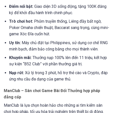
Điểm nổi bật:
Giao diện 3D sống động, tặng 100K đăng
ký để khởi đầu hành trình chinh phục.
Trò chơi hot:
Phỏm truyền thống, Liêng đầy bất ngờ,
Poker Omaha chiến thuật, Baccarat sang trọng, cùng mini-
game Xóc Đĩa cuốn hút.
Uy tín:
Máy chủ đặt tại Philippines, sử dụng cơ chế RNG
minh bạch, đảm bảo công bằng cho mọi thành viên.
Khuyến mãi:
Thưởng nạp 100% lên đến 11 triệu, kết hợp
sự kiện “B52 Club” với phần thưởng giá trị.
Nạp rút:
Xử lý trong 3 phút, hỗ trợ thẻ cào và Crypto, đáp
ứng nhu cầu đa dạng của game thủ.
ManClub – Sân chơi Game Bài Đổi Thưởng hợp pháp
đẳng cấp
ManClub là lựa chọn hoàn hảo cho những ai tìm kiếm sân
chơi hợp pháp, tối ưu hóa trải nghiệm trên thiết bị di động.