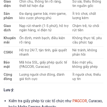
Giao
Chỉn chu, thông tin rõ ràng,
Sơ sài, thiếu thông
diện
thiết kế hiện đại
tin nguồn gốc
Sản
Đa dạng game bài, mini-game,
Ít trò chơi, chất
phẩm
kèo cược phong phú
lượng kém
Giao
Nạp rút nhanh (1-5 phút), hỗ trợ
Chậm trễ, từ chối
dịch
ngân hàng, ví điện tử
rút tiền
Khuyến
Ổn định, minh bạch, điều kiện
Không thực tế, yêu
mãi
rõ ràng
cầu phức tạp
Hỗ trợ 24/7, tận tình, giải quyết
Né tránh, không
CSKH
nhanh
phản hồi
Bảo
Mã hóa SSL, giấy phép quốc tế
Bảo mật yếu,
mật
(PAGCOR, Curacao)
không giấy phép
Cộng
Lượng người chơi đông, đánh
Ít người chơi, thiếu
đồng
giá tích cực
uy tín
Lưu ý:
Kiểm tra giấy phép từ các tổ chức như
PAGCOR
, Curacao,
hoặc Malta Gaming Authority.