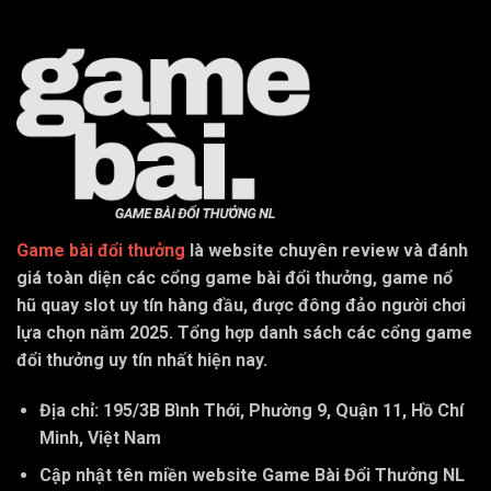
Game bài đổi thưởng
là website chuyên review và đánh
giá toàn diện các cổng game bài đổi thưởng, game nổ
hũ quay slot uy tín hàng đầu, được đông đảo người chơi
lựa chọn năm 2025. Tổng hợp danh sách các cổng game
đổi thưởng uy tín nhất hiện nay.
Địa chỉ: 195/3B Bình Thới, Phường 9, Quận 11, Hồ Chí
Minh, Việt Nam
Cập nhật tên miền website Game Bài Đổi Thưởng NL